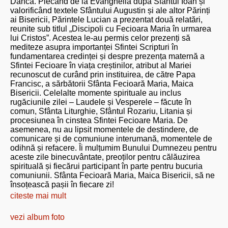
Dâncă. Plecând de la Evanghelia după Sfântul Ioan și
valorificând textele Sfântului Augustin și ale altor Părinți
ai Bisericii, Părintele Lucian a prezentat două relatări,
reunite sub titlul „Discipoli cu Fecioara Maria în urmarea
lui Cristos”. Acestea le-au permis celor prezenți să
mediteze asupra importanței Sfintei Scripturi în
fundamentarea credinței și despre prezența maternă a
Sfintei Fecioare în viața creștinilor, atribut al Mariei
recunoscut de curând prin instituirea, de către Papa
Francisc, a sărbătorii Sfânta Fecioară Maria, Maica
Bisericii. Celelalte momente spirituale au inclus
rugăciunile zilei – Laudele și Vesperele – făcute în
comun, Sfânta Liturghie, Sfântul Rozariu, Litania și
procesiunea în cinstea Sfintei Fecioare Maria. De
asemenea, nu au lipsit momentele de destindere, de
comunicare și de comuniune interumană, momentele de
odihnă și refacere. Îi mulțumim Bunului Dumnezeu pentru
aceste zile binecuvântate, preoților pentru călăuzirea
spirituală și fiecărui participant în parte pentru bucuria
comuniunii. Sfânta Fecioară Maria, Maica Bisericii, să ne
însoțească pașii în fiecare zi!
citeste mai mult
vezi album foto