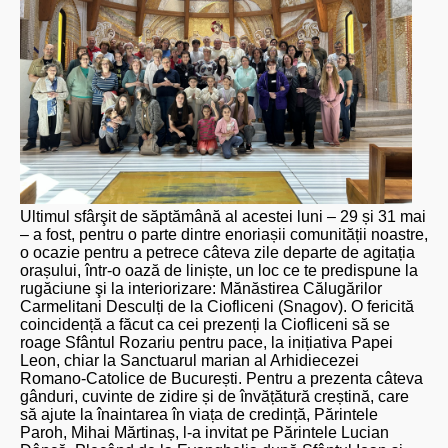
Ultimul sfârşit de săptămână al acestei luni – 29 și 31 mai
– a fost, pentru o parte dintre enoriașii comunității noastre,
o ocazie pentru a petrece câteva zile departe de agitația
orașului, într-o oază de liniște, un loc ce te predispune la
rugăciune şi la interiorizare: Mănăstirea Călugărilor
Carmelitani Desculți de la Ciofliceni (Snagov). O fericită
coincidență a făcut ca cei prezenți la Ciofliceni să se
roage Sfântul Rozariu pentru pace, la inițiativa Papei
Leon, chiar la Sanctuarul marian al Arhidiecezei
Romano-Catolice de București. Pentru a prezenta câteva
gânduri, cuvinte de zidire și de învățătură creștină, care
să ajute la înaintarea în viața de credință, Părintele
Paroh, Mihai Mărtinaș, l-a invitat pe Părintele Lucian