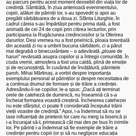
au parcurs pentru acest moment deosebit din viața lor de
credință. Sâmbătă, în ziua anterioară evenimentului,
copiii, alături de părinții lor, s-au spovedit și apoi au
pregătit sărbătoarea de a doua zi. Sfânta Liturghie, în
cadrul căreia s-au împărtășit pentru prima dată, a fost
animată de cei 24 de copii prin citirea lecturilor, prin
participarea la Rugăciunea credincioșilor și la Oferirea
darurilor. Deși vremea nu a fost prielnică, ploaia torențială
din această zi nu a umbrit bucuria sărbătorii, ci a părut
mai degrabă o binecuvântare – o adevărată „ploaie de
haruri” revărsată asupra copiilor și a întregii comunități. În
ciuda vremii, atmosfera a fost una caldă, plină de emoție
și de recunoștință. În cuvântul de învățătură, părintele
paroh, Mihai Mărtinaș, a vorbit despre importanța
exemplului personal al părinților și despre necesitatea de
a continua drumul de formare și de trăire a credinței.
Adresându-li-se copiilor, le-a spus: „Dacă ați terminat
orele de cateheză de duminică, nu înseamnă că s-a
încheiat formarea voastră creștină. Încheierea catehezei
nu este sfârșitul, ci poate fi considerată începutul trăirii
vieții voastre de credință.” Apoi, i-a îndemnat să nu se
lase influențați de prietenii lor care nu merg la biserică și
i-a încurajat să-L primească cât mai des pe Isus în inimile
lor. Pe părinți i-a îndemnat să fie exemple de trăire a
credinței pentru copiii lor și să nu neglijeze educația