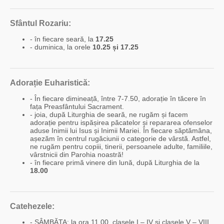
Sfântul Rozariu:
- în fiecare seară, la
17.25
- duminica, la orele
10.25 și 17.25
Adorație Euharistică:
- În fiecare dimineață, între 7-7.50, adorație în tăcere în
fața Preasfântului Sacrament.
- joia, după Liturghia de seară, ne rugăm și facem
adorație pentru ispășirea păcatelor și repararea ofenselor
aduse Inimii lui Isus și Inimii Mariei. În fiecare săptămâna,
așezăm în centrul rugăciunii o categorie de vârstă. Astfel,
ne rugăm pentru copiii, tinerii, persoanele adulte, familiile,
vârstnicii din Parohia noastră!
- în fiecare primă vinere din lună, după Liturghia de la
18.00
Catehezele:
- SÂMBĂTA: la ora 11.00, clasele I – IV și clasele V – VIII.