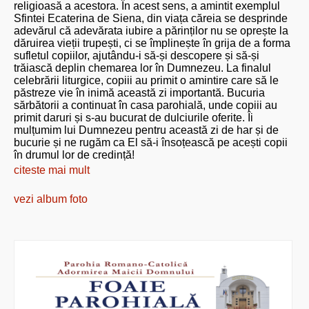
religioasă a acestora. În acest sens, a amintit exemplul
Sfintei Ecaterina de Siena, din viața căreia se desprinde
adevărul că adevărata iubire a părinților nu se oprește la
dăruirea vieții trupești, ci se împlinește în grija de a forma
sufletul copiilor, ajutându-i să-și descopere și să-și
trăiască deplin chemarea lor în Dumnezeu. La finalul
celebrării liturgice, copiii au primit o amintire care să le
păstreze vie în inimă această zi importantă. Bucuria
sărbătorii a continuat în casa parohială, unde copiii au
primit daruri și s-au bucurat de dulciurile oferite. Îi
mulțumim lui Dumnezeu pentru această zi de har și de
bucurie și ne rugăm ca El să-i însoțească pe acești copii
în drumul lor de credință!
citeste mai mult
vezi album foto