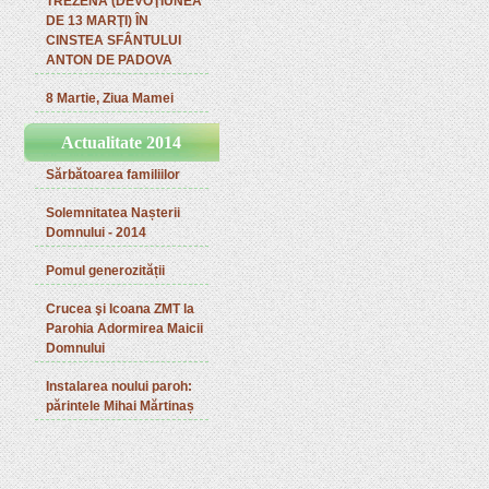
TREZENA (DEVOŢIUNEA
DE 13 MARŢI) ÎN
CINSTEA SFÂNTULUI
ANTON DE PADOVA
8 Martie, Ziua Mamei
Actualitate 2014
Sărbătoarea familiilor
Solemnitatea Nașterii
Domnului - 2014
Pomul generozității
Crucea şi Icoana ZMT la
Parohia Adormirea Maicii
Domnului
Instalarea noului paroh:
părintele Mihai Mărtinaș