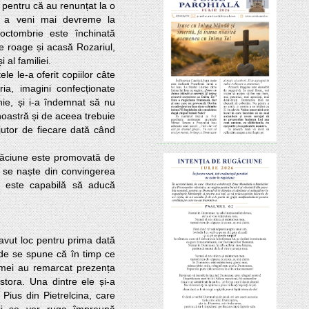
 a veni mai devreme la 
octombrie este închinată 
e roage și acasă Rozariul, 
 al familiei.

a, imagini confecționate 
ie, și i-a îndemnat să nu 
astră și de aceea trebuie 
tor de fiecare dată când 
i se naște din convingerea 
r este capabilă să aducă 
de se spune că în timp ce 
mei au remarcat prezența 
stora. Una dintre ele și-a 
Pius din Pietrelcina, care 