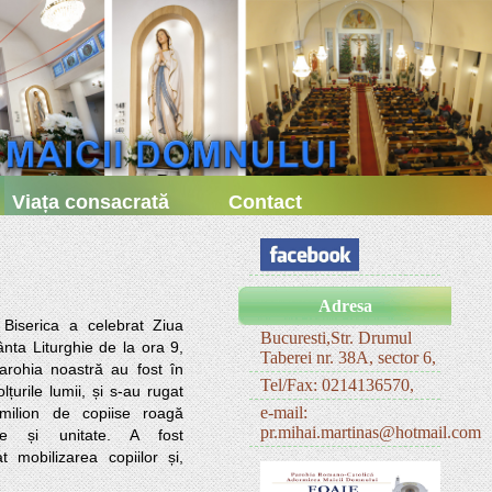
Viața consacrată
Contact
Adresa
Bucuresti,Str. Drumul
nta Liturghie de la ora 9, 
Taberei nr. 38A, sector 6,
arohia noastră au fost în 
Tel/Fax: 0214136570,
țurile lumii, și s-au rugat  
e-mail:
 milion de copiise roagă 
pr.mihai.martinas@hotmail.com
e și unitate. A fost 
mobilizarea copiilor și, 