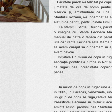
   Părintele paroh i-a felicitat pe copii pentru că au renunțat la o 
jumătate de oră de somn pentru
biserică și, amintindu-le că luna 
Sfântului Rozariu, i-a îndemnat să s
alături de părinți, pentru binele lumii și
    La sfârșitul Sfintei Liturghii, părintele le-a oferit copiilor câte 
o imagine cu Sfânta Fecioară Mari
manual de către o tânără din paroh
uite că Sfânta Fecioară este Mama no
să avem curajul să o chemăm în aju
avem nevoie.

   Inițiativa Un milion de copii în rugăciune este promovată de 
asociația pontificală Kirche in Not ș
că rugăciunea încredințată copiilo
pacea. 

   Un milion de copii în rugăciune a avut loc pentru prima dată 
în 2005, în Caracas, Venezuela, un
un grup de copii se ruga,câteva fe
Preasfintei Fecioare în mijlocul ace
amintit atunci promisiunea Sfântului 