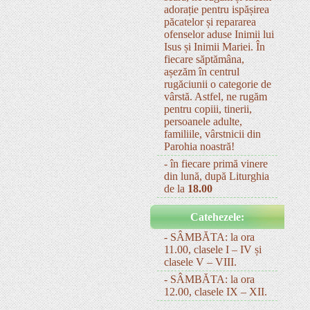
adorație pentru ispășirea
păcatelor și repararea
ofenselor aduse Inimii lui
Isus și Inimii Mariei. În
fiecare săptămâna,
așezăm în centrul
rugăciunii o categorie de
vârstă. Astfel, ne rugăm
pentru copiii, tinerii,
persoanele adulte,
familiile, vârstnicii din
Parohia noastră!
- în fiecare primă vinere
din lună, după Liturghia
de la
18.00
Catehezele:
- SÂMBĂTA: la ora
11.00, clasele I – IV și
clasele V – VIII.
- SÂMBĂTA: la ora
12.00, clasele IX – XII.