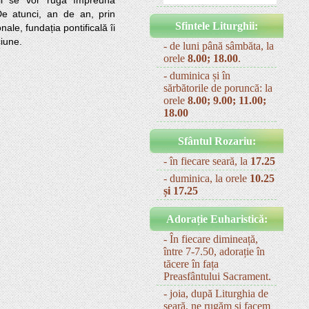
i se vor ruga împreună 
e atunci, an de an, prin 
Sfintele Liturghii:
nale, fundația pontificală îi 
ciune.
- de luni până sâmbăta, la
orele
8.00; 18.00
.
- duminica și în
sărbătorile de poruncă: la
orele
8.00; 9.00; 11.00;
18.00
Sfântul Rozariu:
- în fiecare seară, la
17.25
- duminica, la orele
10.25
și 17.25
Adorație Euharistică:
- În fiecare dimineață,
între 7-7.50, adorație în
tăcere în fața
Preasfântului Sacrament.
- joia, după Liturghia de
seară, ne rugăm și facem