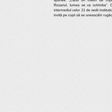
spunea: „Când un milion de copi
Rozariul, lumea se va schimba”. D
intermediul celor 21 de sedii instituțio
invită pe copii să se uneascăîn rugă