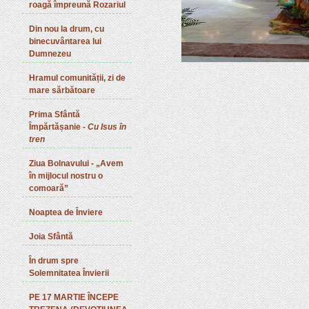
roagă împreună Rozariul
Din nou la drum, cu
binecuvântarea lui
Dumnezeu
Hramul comunității, zi de
mare sărbătoare
Prima Sfântă
Împărtășanie -
Cu Isus în
tren
Ziua Bolnavului - „Avem
în mijlocul nostru o
comoară”
Noaptea de Înviere
Joia Sfântă
În drum spre
Solemnitatea Învierii
PE 17 MARTIE ÎNCEPE