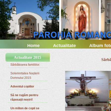
Home
Actualitate
Album fot
Actualitate 2015
Sărbă
Sărbătoarea familiilor.
Solemnitatea Nașterii
Domnului 2015
Adventul copiilor
Să ne rugăm pentru
răposaţii noștri!
Un milion de copii se