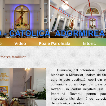
o
Video
Foaie Parohiala
Istoric
toarea familiilor
   Duminică, 18 octombrie, când Biserica a celebrat Ziua 
Mondială a Misiunilor, înainte de Sfâ
care le este destinată, copiii din p
comuniune cu alți copii, din toate col
Rozariul în cadrul inițiativei Un
împreună Rozariul pentru pac
impresionantăși demnă de apreciat 
deopotrivă, a părinților. 
