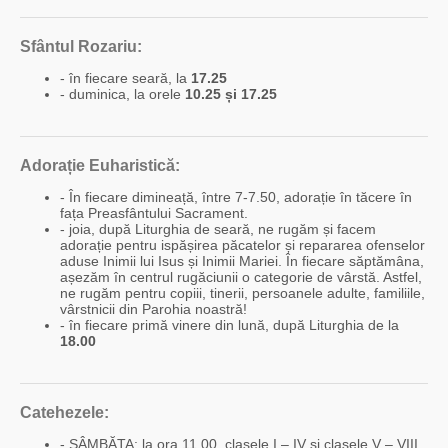
Sfântul Rozariu:
- în fiecare seară, la
17.25
- duminica, la orele
10.25 și 17.25
Adorație Euharistică:
- În fiecare dimineață, între 7-7.50, adorație în tăcere în
fața Preasfântului Sacrament.
- joia, după Liturghia de seară, ne rugăm și facem
adorație pentru ispășirea păcatelor și repararea ofenselor
aduse Inimii lui Isus și Inimii Mariei. În fiecare săptămâna,
așezăm în centrul rugăciunii o categorie de vârstă. Astfel,
ne rugăm pentru copiii, tinerii, persoanele adulte, familiile,
vârstnicii din Parohia noastră!
- în fiecare primă vinere din lună, după Liturghia de la
18.00
Catehezele:
- SÂMBĂTA: la ora 11.00, clasele I – IV și clasele V – VIII.