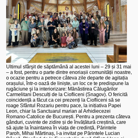
Ultimul sfârşit de săptămână al acestei luni – 29 și 31 mai
– a fost, pentru o parte dintre enoriașii comunității noastre,
o ocazie pentru a petrece câteva zile departe de agitația
orașului, într-o oază de liniște, un loc ce te predispune la
rugăciune şi la interiorizare: Mănăstirea Călugărilor
Carmelitani Desculți de la Ciofliceni (Snagov). O fericită
coincidență a făcut ca cei prezenți la Ciofliceni să se
roage Sfântul Rozariu pentru pace, la inițiativa Papei
Leon, chiar la Sanctuarul marian al Arhidiecezei
Romano-Catolice de București. Pentru a prezenta câteva
gânduri, cuvinte de zidire și de învățătură creștină, care
să ajute la înaintarea în viața de credință, Părintele
Paroh, Mihai Mărtinaș, l-a invitat pe Părintele Lucian