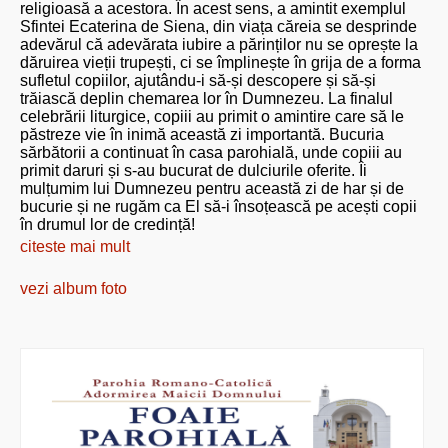
religioasă a acestora. În acest sens, a amintit exemplul
Sfintei Ecaterina de Siena, din viața căreia se desprinde
adevărul că adevărata iubire a părinților nu se oprește la
dăruirea vieții trupești, ci se împlinește în grija de a forma
sufletul copiilor, ajutându-i să-și descopere și să-și
trăiască deplin chemarea lor în Dumnezeu. La finalul
celebrării liturgice, copiii au primit o amintire care să le
păstreze vie în inimă această zi importantă. Bucuria
sărbătorii a continuat în casa parohială, unde copiii au
primit daruri și s-au bucurat de dulciurile oferite. Îi
mulțumim lui Dumnezeu pentru această zi de har și de
bucurie și ne rugăm ca El să-i însoțească pe acești copii
în drumul lor de credință!
citeste mai mult
vezi album foto