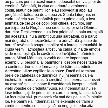
au parcurs pentru acest moment deosebit din viața lor de
credință. Sâmbătă, în ziua anterioară evenimentului,
copiii, alături de părinții lor, s-au spovedit și apoi au
pregătit sărbătoarea de a doua zi. Sfânta Liturghie, în
cadrul căreia s-au împărtășit pentru prima dată, a fost
animată de cei 24 de copii prin citirea lecturilor, prin
participarea la Rugăciunea credincioșilor și la Oferirea
darurilor. Deși vremea nu a fost prielnică, ploaia torențială
din această zi nu a umbrit bucuria sărbătorii, ci a părut
mai degrabă o binecuvântare – o adevărată „ploaie de
haruri” revărsată asupra copiilor și a întregii comunități. În
ciuda vremii, atmosfera a fost una caldă, plină de emoție
și de recunoștință. În cuvântul de învățătură, părintele
paroh, Mihai Mărtinaș, a vorbit despre importanța
exemplului personal al părinților și despre necesitatea de
a continua drumul de formare și de trăire a credinței.
Adresându-li-se copiilor, le-a spus: „Dacă ați terminat
orele de cateheză de duminică, nu înseamnă că s-a
încheiat formarea voastră creștină. Încheierea catehezei
nu este sfârșitul, ci poate fi considerată începutul trăirii
vieții voastre de credință.” Apoi, i-a îndemnat să nu se
lase influențați de prietenii lor care nu merg la biserică și
i-a încurajat să-L primească cât mai des pe Isus în inimile
lor. Pe părinți i-a îndemnat să fie exemple de trăire a
credinței pentru copiii lor și să nu neglijeze educația