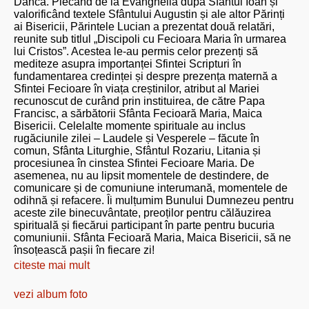
Dâncă. Plecând de la Evanghelia după Sfântul Ioan și
valorificând textele Sfântului Augustin și ale altor Părinți
ai Bisericii, Părintele Lucian a prezentat două relatări,
reunite sub titlul „Discipoli cu Fecioara Maria în urmarea
lui Cristos”. Acestea le-au permis celor prezenți să
mediteze asupra importanței Sfintei Scripturi în
fundamentarea credinței și despre prezența maternă a
Sfintei Fecioare în viața creștinilor, atribut al Mariei
recunoscut de curând prin instituirea, de către Papa
Francisc, a sărbătorii Sfânta Fecioară Maria, Maica
Bisericii. Celelalte momente spirituale au inclus
rugăciunile zilei – Laudele și Vesperele – făcute în
comun, Sfânta Liturghie, Sfântul Rozariu, Litania și
procesiunea în cinstea Sfintei Fecioare Maria. De
asemenea, nu au lipsit momentele de destindere, de
comunicare și de comuniune interumană, momentele de
odihnă și refacere. Îi mulțumim Bunului Dumnezeu pentru
aceste zile binecuvântate, preoților pentru călăuzirea
spirituală și fiecărui participant în parte pentru bucuria
comuniunii. Sfânta Fecioară Maria, Maica Bisericii, să ne
însoțească pașii în fiecare zi!
citeste mai mult
vezi album foto