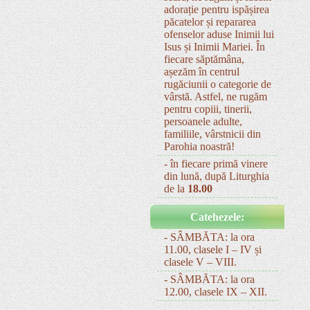
adorație pentru ispășirea
păcatelor și repararea
ofenselor aduse Inimii lui
Isus și Inimii Mariei. În
fiecare săptămâna,
așezăm în centrul
rugăciunii o categorie de
vârstă. Astfel, ne rugăm
pentru copiii, tinerii,
persoanele adulte,
familiile, vârstnicii din
Parohia noastră!
- în fiecare primă vinere
din lună, după Liturghia
de la
18.00
Catehezele:
- SÂMBĂTA: la ora
11.00, clasele I – IV și
clasele V – VIII.
- SÂMBĂTA: la ora
12.00, clasele IX – XII.