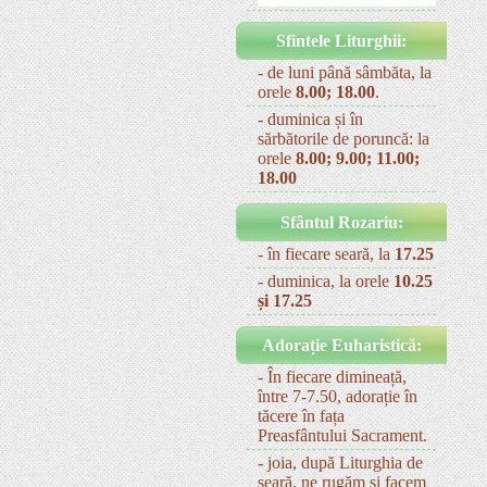
Sfintele Liturghii:
- de luni până sâmbăta, la
orele
8.00; 18.00
.
- duminica și în
sărbătorile de poruncă: la
orele
8.00; 9.00; 11.00;
18.00
Sfântul Rozariu:
- în fiecare seară, la
17.25
- duminica, la orele
10.25
și 17.25
Adorație Euharistică:
- În fiecare dimineață,
între 7-7.50, adorație în
tăcere în fața
Preasfântului Sacrament.
- joia, după Liturghia de
seară, ne rugăm și facem