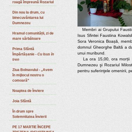
roagă împreună Rozariul
Din nou la drum, cu
binecuvântarea lui
Dumnezeu
   Membri ai Grupului Faustinum, constituit pentru a propovădui  Cultului Milostivirii lui Dumnezeu revelat de 
Hramul comunității, zi de
Isus Sfintei Faustina Kowalska
mare sărbătoare
Sora Veronica Boașă, membră 
domnul Gheorghe Baltă a dat 
Prima Sfântă
unui muribund. 

Împărtășanie -
Cu Isus în
   La ora 15,00, ora morții lui Isus și a Milostivirii lui Dumnezeu, ne-am rugat Calea Crucii a Milostivirii lui 
tren
Dumnezeu şi Rozariul Milostiv
Ziua Bolnavului - „Avem
în mijlocul nostru o
comoară”
Noaptea de Înviere
Joia Sfântă
În drum spre
Solemnitatea Învierii
PE 17 MARTIE ÎNCEPE