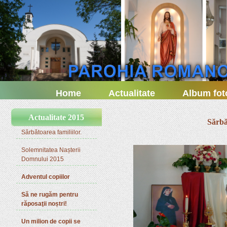
Home
Actualitate
Album fot
Actualitate 2015
Sărbă
Sărbătoarea familiilor.
Solemnitatea Nașterii
Domnului 2015
Adventul copiilor
Să ne rugăm pentru
răposaţii noștri!
Un milion de copii se