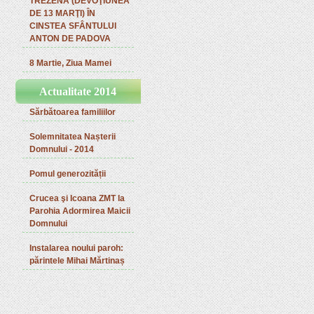
TREZENA (DEVOŢIUNEA
DE 13 MARŢI) ÎN
CINSTEA SFÂNTULUI
ANTON DE PADOVA
8 Martie, Ziua Mamei
Actualitate 2014
Sărbătoarea familiilor
Solemnitatea Nașterii
Domnului - 2014
Pomul generozității
Crucea şi Icoana ZMT la
Parohia Adormirea Maicii
Domnului
Instalarea noului paroh:
părintele Mihai Mărtinaș