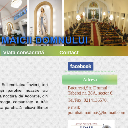
Viața consacrată
Contact
Adresa
Bucuresti,Str. Drumul
șii parohiei noastre au 
Taberei nr. 38A, sector 6,
ea noctură de Adorație, din 
Tel/Fax: 0214136570,
treaga comunitate a trăit 
e-mail:
 parohială relicva Sfintei 
pr.mihai.martinas@hotmail.com