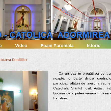
o
Video
Foaie Parohiala
Istoric
toarea familiilor
   Ca un pas în pregătirea pentru Solemnitatea Învierii, ieri 
noapte, o parte dintre credincio
participat, alături de tineri, la vegh
Catedrala Sfântul Iosif. Astăzi, în
bucuria de a putea venera în biserica
Faustina. 