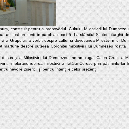
, au fost prezenți în parohia noastră. La sfârșitul Sfintei Liturghii de
a Grupului, a vorbit despre cultul și devoțiunea Milostivirii lui Dum
mărturie despre puterea Coroniței milostivirii lui Dumnezeu rostită la
irii, implorând iubirea milostivă a Tatălui Ceresc prin pătimirile lui I