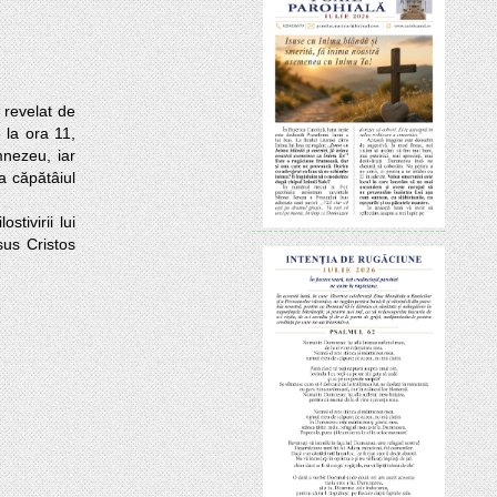
 la ora 11, 
nezeu, iar 
 căpătâiul 
sus Cristos 