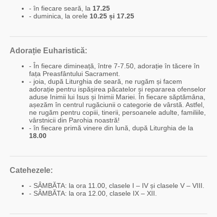
- în fiecare seară, la
17.25
- duminica, la orele
10.25 și 17.25
Adorație Euharistică:
- În fiecare dimineață, între 7-7.50, adorație în tăcere în
fața Preasfântului Sacrament.
- joia, după Liturghia de seară, ne rugăm și facem
adorație pentru ispășirea păcatelor și repararea ofenselor
aduse Inimii lui Isus și Inimii Mariei. În fiecare săptămâna,
așezăm în centrul rugăciunii o categorie de vârstă. Astfel,
ne rugăm pentru copiii, tinerii, persoanele adulte, familiile,
vârstnicii din Parohia noastră!
- în fiecare primă vinere din lună, după Liturghia de la
18.00
Catehezele:
- SÂMBĂTA: la ora 11.00, clasele I – IV și clasele V – VIII.
- SÂMBĂTA: la ora 12.00, clasele IX – XII.