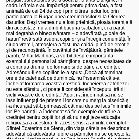
cadrul căreia s-au împărtășit pentru prima dată, a fost
animată de cei 24 de copii prin citirea lecturilor, prin
participarea la Rugăciunea credincioșilor și la Oferirea
darurilor. Deși vremea nu a fost prielnică, ploaia torențială
din această zi nu a umbrit bucuria sărbătorii, ci a părut
mai degrabă o binecuvântare – o adevărată „ploaie de
haruri” revărsată asupra copiilor și a întregii comunități. În
ciuda vremii, atmosfera a fost una caldă, plină de emoție
și de recunoștință. În cuvântul de învățătură, părintele
paroh, Mihai Mărtinaș, a vorbit despre importanța
exemplului personal al părinților și despre necesitatea de
a continua drumul de formare și de trăire a credinței.
Adresându-li-se copiilor, le-a spus: „Dacă ați terminat
orele de cateheză de duminică, nu înseamnă că s-a
încheiat formarea voastră creștină. Încheierea catehezei
nu este sfârșitul, ci poate fi considerată începutul trăirii
vieții voastre de credință.” Apoi, i-a îndemnat să nu se
lase influențați de prietenii lor care nu merg la biserică și
i-a încurajat să-L primească cât mai des pe Isus în inimile
lor. Pe părinți i-a îndemnat să fie exemple de trăire a
credinței pentru copiii lor și să nu neglijeze educația
religioasă a acestora. În acest sens, a amintit exemplul
Sfintei Ecaterina de Siena, din viața căreia se desprinde
adevărul că adevărata iubire a părinților nu se oprește la