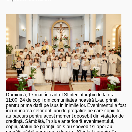
Duminică, 17 mai, în cadrul Sfintei Liturghii de la ora
11:00, 24 de copii din comunitatea noastră L-au primit
pentru prima dată pe Isus în inimile lor. Evenimentul a fost
încununarea celor opt luni de pregătire pe care copiii le-
au parcurs pentru acest moment deosebit din viața lor de
credință. Sâmbătă, în ziua anterioară evenimentului,
copiii, alături de părinții lor, s-au spovedit și apoi au
pregătit sărbătoarea de a doua zi. Sfânta Liturghie, în