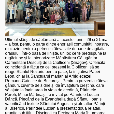
Ultimul sfârşit de săptămână al acestei luni – 29 și 31 mai
– a fost, pentru o parte dintre enoriașii comunității noastre,
o ocazie pentru a petrece câteva zile departe de agitația
orașului, într-o oază de liniște, un loc ce te predispune la
rugăciune şi la interiorizare: Mănăstirea Călugărilor
Carmelitani Desculți de la Ciofliceni (Snagov). O fericită
coincidență a făcut ca cei prezenți la Ciofliceni să se
roage Sfântul Rozariu pentru pace, la inițiativa Papei
Leon, chiar la Sanctuarul marian al Arhidiecezei
Romano-Catolice de București. Pentru a prezenta câteva
gânduri, cuvinte de zidire și de învățătură creștină, care
să ajute la înaintarea în viața de credință, Părintele
Paroh, Mihai Mărtinaș, l-a invitat pe Părintele Lucian
Dâncă. Plecând de la Evanghelia după Sfântul Ioan și
valorificând textele Sfântului Augustin și ale altor Părinți
ai Bisericii, Părintele Lucian a prezentat două relatări,
reunite sub titlul „Discipoli cu Fecioara Maria în urmarea