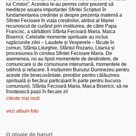
lui Cristos”. Acestea le-au permis celor prezenți să
mediteze asupra importanței Sfintei Scripturi în
fundamentarea credinței și despre prezența maternă a
Sfintei Fecioare în viața creștinilor, atribut al Mariei
recunoscut de curând prin instituirea, de către Papa
Francisc, a sărbătorii Sfânta Fecioară Maria, Maica
Bisericii. Celelalte momente spirituale au inclus
rugăciunile zilei – Laudele și Vesperele – făcute în
comun, Sfânta Liturghie, Sfântul Rozariu, Litania și
procesiunea în cinstea Sfintei Fecioare Maria. De
asemenea, nu au lipsit momentele de destindere, de
comunicare și de comuniune interumană, momentele de
odihnă și refacere. Îi mulțumim Bunului Dumnezeu pentru
aceste zile binecuvântate, preoților pentru călăuzirea
spirituală și fiecărui participant în parte pentru bucuria
comuniunii. Sfânta Fecioară Maria, Maica Bisericii, să ne
însoțească pașii în fiecare zi!
citeste mai mult
vezi album foto
O ploaie de haruri