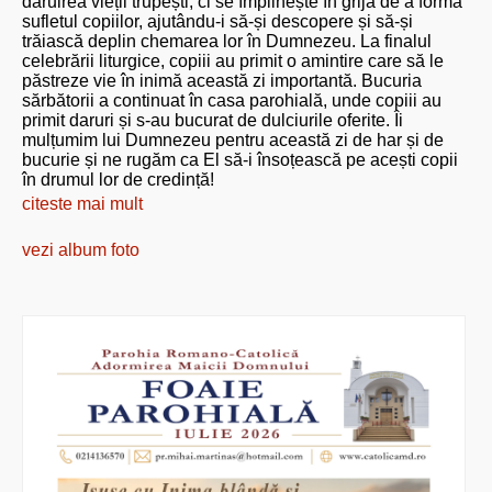
dăruirea vieții trupești, ci se împlinește în grija de a forma
sufletul copiilor, ajutându-i să-și descopere și să-și
trăiască deplin chemarea lor în Dumnezeu. La finalul
celebrării liturgice, copiii au primit o amintire care să le
păstreze vie în inimă această zi importantă. Bucuria
sărbătorii a continuat în casa parohială, unde copiii au
primit daruri și s-au bucurat de dulciurile oferite. Îi
mulțumim lui Dumnezeu pentru această zi de har și de
bucurie și ne rugăm ca El să-i însoțească pe acești copii
în drumul lor de credință!
citeste mai mult
vezi album foto